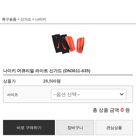
축구용품
>
신가드
>
나이키
나이키 머큐리얼 라이트 신가드 (DN3611-635)
상품가
28,500원
사이즈
0
총 상품 금액
원
바로 구매하기
장바구니
관심상품