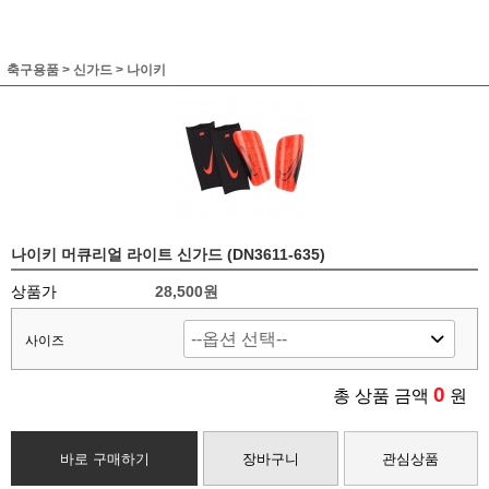
축구용품
>
신가드
>
나이키
나이키 머큐리얼 라이트 신가드 (DN3611-635)
상품가
28,500원
사이즈
0
총 상품 금액
원
바로 구매하기
장바구니
관심상품