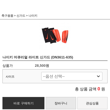
축구용품
>
신가드
>
나이키
나이키 머큐리얼 라이트 신가드 (DN3611-635)
상품가
28,500원
사이즈
0
총 상품 금액
원
바로 구매하기
장바구니
관심상품