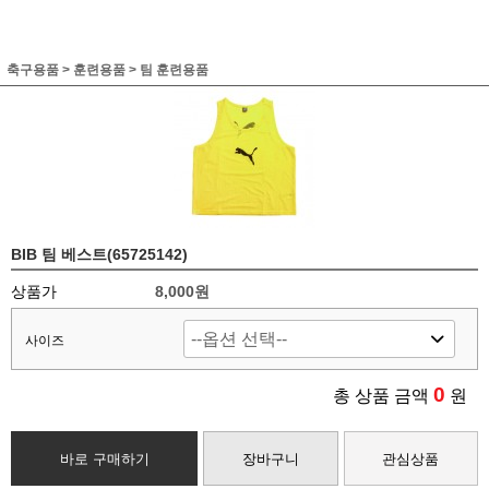
축구용품
>
훈련용품
>
팀 훈련용품
BIB 팀 베스트(65725142)
상품가
8,000원
사이즈
0
총 상품 금액
원
바로 구매하기
장바구니
관심상품