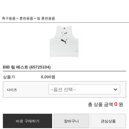
축구용품
>
훈련용품
>
팀 훈련용품
BIB 팀 베스트 (65725104)
상품가
8,000원
사이즈
0
총 상품 금액
원
바로 구매하기
장바구니
관심상품