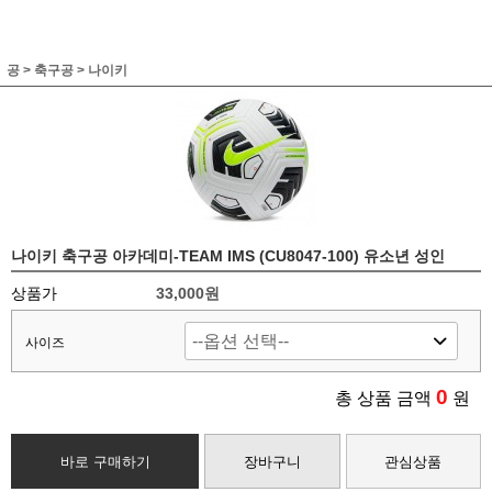
공
>
축구공
>
나이키
나이키 축구공 아카데미-TEAM IMS (CU8047-100) 유소년 성인
상품가
33,000원
사이즈
0
총 상품 금액
원
바로 구매하기
장바구니
관심상품