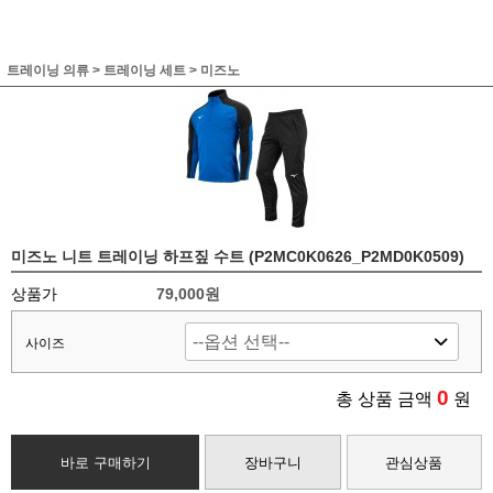
트레이닝 의류
>
트레이닝 세트
>
미즈노
미즈노 니트 트레이닝 하프짚 수트 (P2MC0K0626_P2MD0K0509)
상품가
79,000원
사이즈
0
총 상품 금액
원
바로 구매하기
장바구니
관심상품