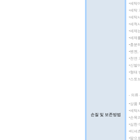
•
세탁이
•
세탁 
•
세탁시
•
세척시
•
세제는
•
세제를
•
충분하
•
벤젠,
•
천연 
•
신발이
•
형태 
•
스토브
- 의류 
•
상품 
•
세탁시
손질 및 보존방법
•
손목과
•
심한 
•
티셔츠
•
땀으로