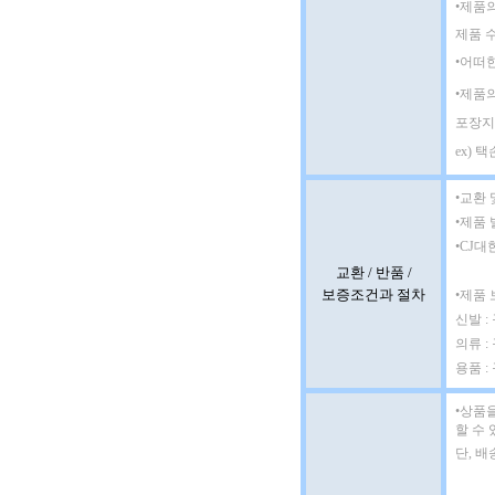
•제품
제품 
•어떠
•제품
포장지
ex) 
•교환 
•제품 
•CJ대
교환 / 반품 /
보증조건과 절차
•제품
신발 
의류 :
용품 :
•
상품을
할 수 
단, 