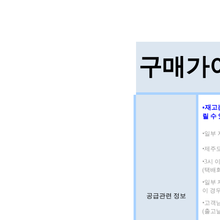
구매가
•재고
릴 수
•일부 
•제주
•3시
(택배
•일부
이 경
공급관련 정보
•고객
(출고