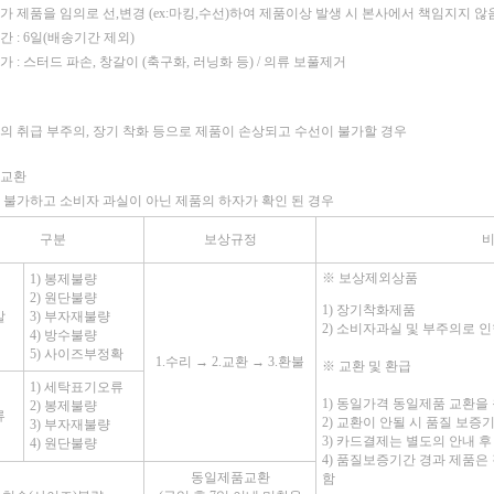
가 제품을 임의로 선,변경 (ex:마킹,수선)하여 제품이상 발생 시 본사에서 책임지지 않
 : 6일(배송기간 제외)
 : 스터드 파손, 창갈이 (축구화, 러닝화 등) / 의류 보풀제거
의 취급 부주의, 장기 착화 등으로 제품이 손상되고 수선이 불가할 경우
품교환
 불가하고 소비자 과실이 아닌 제품의 하자가 확인 된 경우
구분
보상규정
※
보상제외상품
1) 봉제불량
2) 원단불량
1) 장기착화제품
발
3) 부자재불량
2) 소비자과실 및 부주의로 
4) 방수불량
5) 사이즈부정확
1.수리 → 2.교환 → 3.환불
※
교환 및 환급
1) 세탁표기오류
1) 동일가격 동일제품 교환을
2) 봉제불량
류
2) 교환이 안될 시 품질 보
3) 부자재불량
3) 카드결제는 별도의 안내 후
4) 원단불량
4) 품질보증기간 경과 제품은
동일제품교환
함