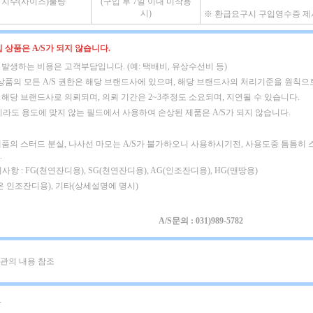
치수(사이즈)불량
(구입 후 7일 이내 미착용
시)
※
환급요구시 구입영수증 제
 상품은 A/S가 되지 않습니다.
시 발생하는 비용은 고객부담입니다. (예: 택배비, 유상수선비 등)
상품의 모든 A/S 권한은 해당 브랜드사에 있으며,
해당 브랜드사의 처리기준을 원칙으로
는 해당 브랜드사로 의뢰되며, 의뢰 기간은 2~3주정도 소요되며, 지연될 수 있습니다.
라도 용도에 맞지 않는 필드에서 사용하여 손상된 제품은 A/S가 되지 않습니다.
제품의 스터드 분실, 나사선 마모는 A/S가 불가하오니 사용하시기전, 사용도중 틈틈히
.
사항 : FG(천연잔디용), SG(천연잔디용), AG(인조잔디용), HG(맨땅용)
은 인조잔디용), 기타(상세설명에 명시)
A/S문의 : 031)989-5782
관의 내용 참조
-