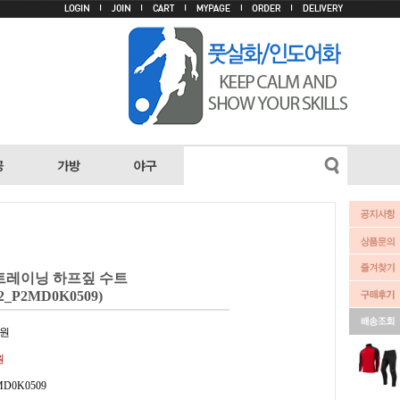
트레이닝 하프짚 수트
2_P2MD0K0509)
원
원
MD0K0509