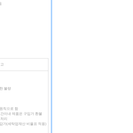
음
비고
인한 불량
 원칙으로 함
증기간이내 제품은 구입가 환불
 처리
 감가(세탁업재산 비율표 적용)