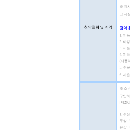
※ 표시
그 사실
청약철회 및 계약
청약 
1. 
2. 마
3. 제
4. 제
(제품
5. 
6. 사
※ 소
구입하
[제20
1. 수선
무상 :
유상 