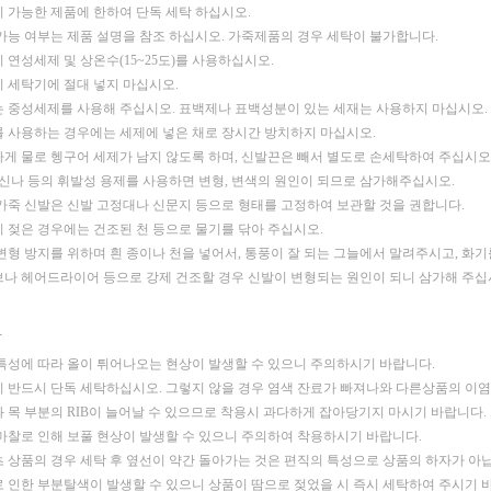
 가능한 제품에 한하여 단독 세탁 하십시오.
가능 여부는 제품 설명을 참조 하십시오.
가죽제품의 경우 세탁이 불가합니다.
 연성세제 및 상온수(15~25도)를 사용하십시오.
 세탁기에 절대 넣지 마십시오.
 중성세제를 사용해 주십시오. 표백제나 표백성분이 있는 세재는 사용하지 마십시오.
 사용하는 경우에는 세제에 넣은 채로 장시간 방치하지 마십시오.
게 물로 헹구어 세제가 남지 않도록 하며, 신발끈은 빼서 별도로 손세탁하여 주십시오
 신나 등의 휘발성 용제를 사용하면 변형, 변색의 원인이 되므로 삼가해주십시오.
가죽 신발은 신발 고정대나 신문지 등으로 형태를 고정하여 보관할 것을 권합니다.
 젖은 경우에는 건조된 천 등으로 물기를 닦아 주십시오.
변형 방지를 위하며 흰 종이나 천을 넣어서, 통풍이 잘 되는 그늘에서 말려주시고,
화기
나 헤어드라이어 등으로 강제 건조할 경우 신발이 변형되는 원인이 되니 삼가해 주십
-
특성에 따라 올이 튀어나오는 현상이 발생할 수 있으니 주의하시기 바랍니다.
 반드시 단독 세탁하십시오. 그렇지 않을 경우 염색 잔료가 빠져나와 다른상품의 이
 목 부분의 RIB이 늘어날 수 있으므로 착용시 과다하게 잡아당기지 마시기 바랍니다.
마찰로 인해 보풀 현상이 발생할 수 있으니 주의하여 착용하시기 바랍니다.
 상품의 경우 세탁 후 옆선이 약간 돌아가는 것은 편직의 특성으로 상품의 하자가 아
 인한 부분탈색이 발생할 수 있으니 상품이 땀으로 젖었을 시 즉시 세탁하여 주시기 