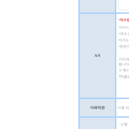
•
직수입
•
A/S
•
국내 
•
A/S
•
한번이
A/S
※SG
랍니다
※ 특이
TF(짧
거래약관
이용 약
- 신발 