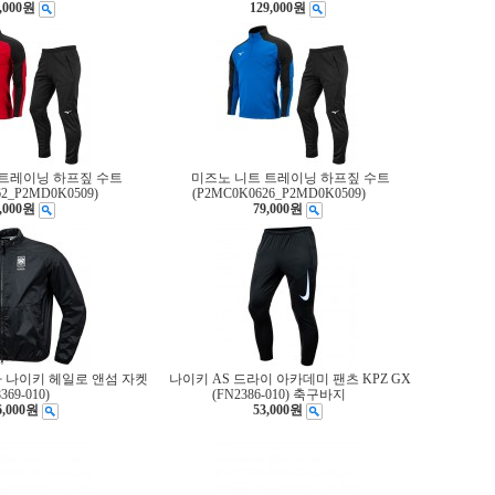
,000원
129,000원
 트레이닝 하프짚 수트
미즈노 니트 트레이닝 하프짚 수트
62_P2MD0K0509)
(P2MC0K0626_P2MD0K0509)
,000원
79,000원
아 나이키 헤일로 앤섬 자켓
나이키 AS 드라이 아카데미 팬츠 KPZ GX
369-010)
(FN2386-010) 축구바지
6,000원
53,000원