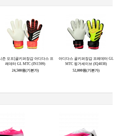
시즌 오프]골키퍼장갑 아디다스 프
아디다스 골키퍼장갑 프레데터 GL
[시즌 오프
레데터 GL MTC (IN1599)
MTC 핑거세이브 (IQ4038)
레데터 GL
24,500원
(기본가)
52,000원
(기본가)
17