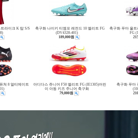
라이크 K 탑 S/S
축구화 나이키 티엠포 레전드 10 엘리트 FG
축구화 푸마 울트
8)
(DV4328-401)
FG (
189,000원
21
퓨쳐 8 얼티메이트
아디다스 쥬니어 F50 엘리트 FG (IE1305)어린
축구화 푸마 
01)
이 아동 키즈 주니어 축구화
(10
79,000원
21