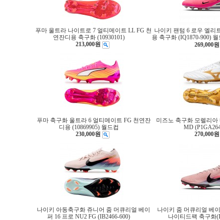
푸마 울트라 나이트로 7 얼티메이트 LL FG 천
나이키 팬텀 6 로우 엘리트
연잔디용 축구화 (10930101)
용 축구화 (IQ1870-900)
213,000원
269,000원
푸마 축구화 울트라 6 얼티메이트 FG 천연잔
미즈노 축구화 모렐리아 네
디용 (10869905) 월드컵
MD (P1GA264
230,000원
270,000원
나이키 아동축구화 쥬니어 줌 머큐리얼 베이
나이키 줌 머큐리얼 베이퍼
퍼 16 프로 NU2 FG (IB2466-600)
나이티드팩 축구화(IB2