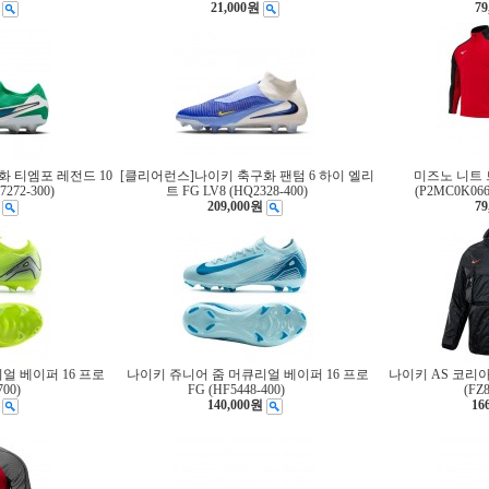
21,000원
79
 티엠포 레전드 10
[클리어런스]나이키 축구화 팬텀 6 하이 엘리
미즈노 니트
272-300)
트 FG LV8 (HQ2328-400)
(P2MC0K06
209,000원
79
얼 베이퍼 16 프로
나이키 쥬니어 줌 머큐리얼 베이퍼 16 프로
나이키 AS 코리
700)
FG (HF5448-400)
(FZ8
140,000원
16