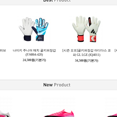
러브
나이키 주니어 매치 골키퍼장갑
[시즌 오프]골키퍼장갑 아디다스 코
[
(FJ4864-420)
파 GL LGE (IQ4011)
24,500원
(기본가)
34,500원
(기본가)