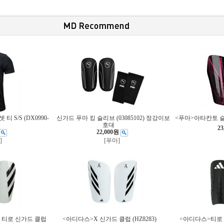
 S/S (DX0990-
신가드 푸마 킹 슬리브 (03085102) 정강이보
<푸마>아타칸토 슬리
호대
23
22,000원
]
[푸마]
티로 신가드 클럽
<아디다스>X 신가드 클럽 (HZ8283)
<아디다스>티로 신