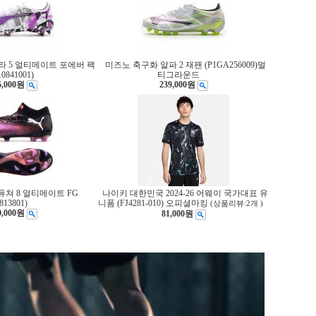
라 5 얼티메이트 포에버 팩
미즈노 축구화 알파 2 재팬 (P1GA256009)멀
10841001)
티그라운드
5,000원
239,000원
퓨쳐 8 얼티메이트 FG
나이키 대한민국 2024-26 어웨이 국가대표 유
813801)
니폼 (FJ4281-010) 오피셜마킹
(상품리뷰:2개 )
0,000원
81,000원