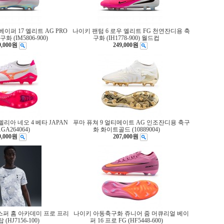
이퍼 17 엘리트 AG PRO
나이키 팬텀 6 로우 엘리트 FG 천연잔디용 축
 (IM5806-900)
구화 (IH1778-900) 월드컵
9,000원
249,000원
리아 네오 4 베타 JAPAN
푸마 퓨쳐 9 얼티메이트 AG 인조잔디용 축구
1GA264064)
화 화이트골드 (10889004)
9,000원
207,000원
스퍼 홈 아카데미 프로 프리
나이키 아동축구화 쥬니어 줌 머큐리얼 베이
(HJ7156-100)
퍼 16 프로 FG (HF5448-600)