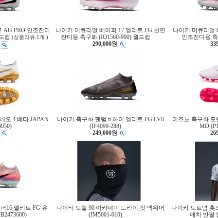
 AG PRO 인조잔디
나이키 머큐리얼 베이퍼 17 엘리트 FG 천연
나이키 머큐리얼 베
 월드컵
잔디용 축구화 (IO1560-900) 월드컵
인조잔디용 축구화
(상품리뷰:1개 )
290,000원
33
오 4 베타 JAPAN
나이키 축구화 팬텀 6 하이 엘리트 FG LV8
미즈노 축구화 모렐
050)
(IF4099-288)
MD (P
249,000원
26
16 엘리트 FG 유
나이티 토탈 90 아카데미 드라이 핏 넥워머
나이키 토트넘 홋
473600)
(IM5001-010)
매치 반팔 탑 