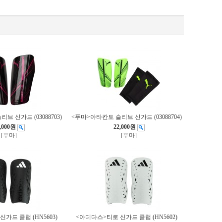
브 신가드 (03088703)
<푸마>아타칸토 슬리브 신가드 (03088704)
,000원
22,000원
[푸마]
[푸마]
가드 클럽 (HN5603)
<아디다스>티로 신가드 클럽 (HN5602)