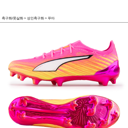
축구화/풋살화
>
성인축구화
>
푸마