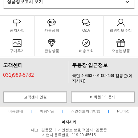
상품정보고시 보기
공지사항
카톡상담
Q&A
회원정보수정
구매후기
관심상품
배송조회
오늘본상품
고객센터
무통장 입금정보
031)989-5782
국민 404637-01-002438 김동준(이
지사커)
고객센터 연결
비회원 1:1 문의
이용안내
이용약관
개인정보처리방침
PC버전
이지사커
대표 : 김동준 ㅣ 개인정보 보호 책임자 : 김동준
사업자 등록번호 : 119-20-45615