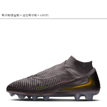
축구화/풋살화
>
성인축구화
>
나이키