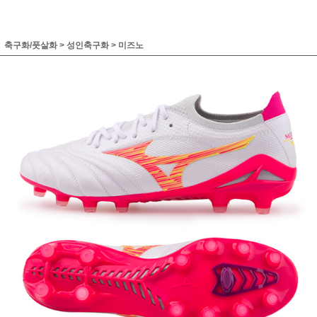
축구화/풋살화
>
성인축구화
>
미즈노