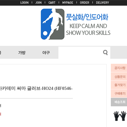
카데미 써마 글러브-HO24 (HF0546-
원
원