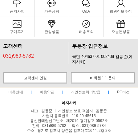
공지사항
카톡상담
Q&A
회원정보수정
구매후기
관심상품
배송조회
오늘본상품
고객센터
무통장 입금정보
031)989-5782
국민 404637-01-002438 김동준(이
지사커)
고객센터 연결
비회원 1:1 문의
이용안내
이용약관
개인정보처리방침
PC버전
이지사커
대표 : 김동준 ㅣ 개인정보 보호 책임자 : 김동준
사업자 등록번호 : 119-20-45615
통신판매업신고번호 : 제2019-경기김포-0592호
전화 : 031)989-5782 ㅣ 팩스 : 031)989-5784
주소 : 경기도 김포시 양촌읍 김포대로1644, 2층 2호