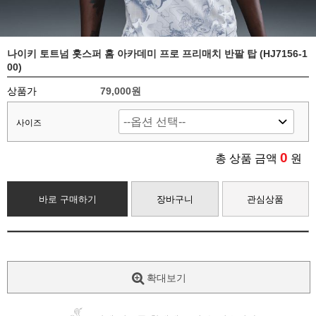
나이키 토트넘 홋스퍼 홈 아카데미 프로 프리매치 반팔 탑 (HJ7156-1
00)
상품가
79,000원
사이즈
0
총 상품 금액
원
바로 구매하기
장바구니
관심상품
확대보기