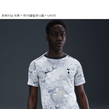
트레이닝 의류
>
국가/클럽유니폼
>
나이키