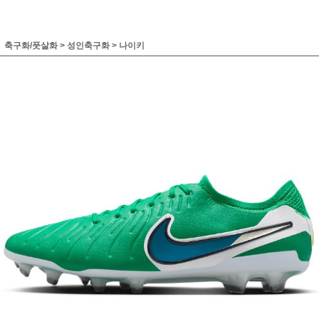
축구화/풋살화
>
성인축구화
>
나이키