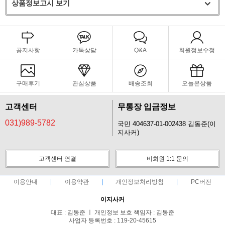
상품정보고시 보기
공지사항
카톡상담
Q&A
회원정보수정
구매후기
관심상품
배송조회
오늘본상품
고객센터
무통장 입금정보
031)989-5782
국민 404637-01-002438 김동준(이
지사커)
고객센터 연결
비회원 1:1 문의
이용안내
이용약관
개인정보처리방침
PC버전
이지사커
대표 : 김동준 ㅣ 개인정보 보호 책임자 : 김동준
사업자 등록번호 : 119-20-45615