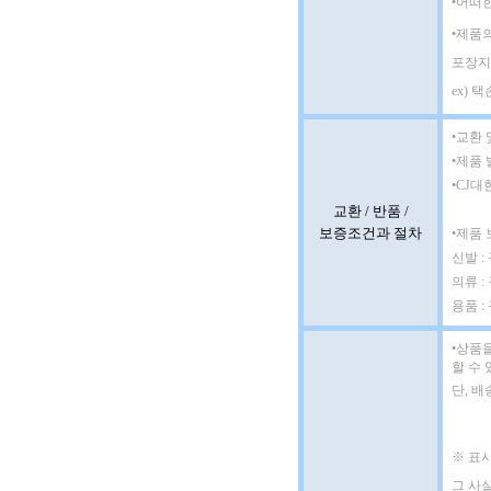
•어떠
•제품
포장지
ex) 
•교환 
•제품 
•CJ대
교환 / 반품 /
보증조건과 절차
•제품
신발 
의류 :
용품 :
•
상품을
할 수 
단, 
※ 표시
그 사실