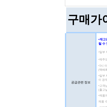
구매가
•재고
릴 수
•일부 
•제주
•3시
(택배
•일부
이 경
공급관련 정보
•고객
(출고
•제품
제품 