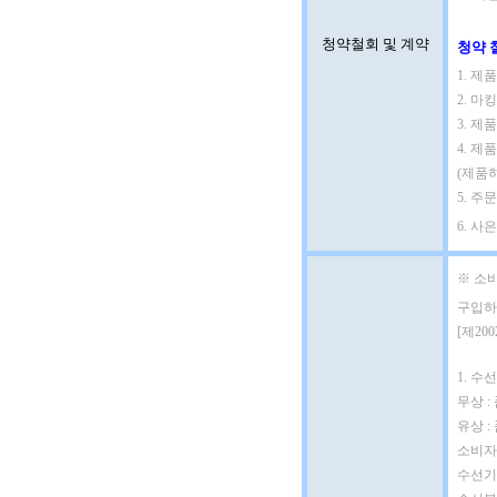
청약철회 및 계약
청약 
1. 
2. 마
3. 제
4. 제
(제품
5. 
6. 사
※ 소
구입하
[제20
1. 수선
무상 :
유상 
소비자
수선기간