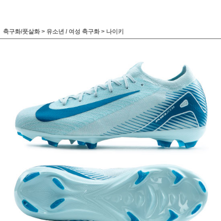
축구화/풋살화
>
유소년 / 여성 축구화
>
나이키