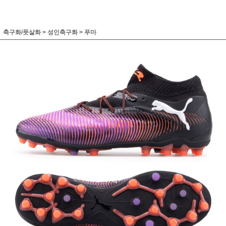
축구화/풋살화
>
성인축구화
>
푸마