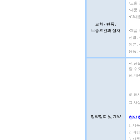
•교환 
•제품 
•CJ대
교환 / 반품 /
보증조건과 절차
•제품
신발 
의류 :
용품 :
•
상품을
할 수 
단, 
※ 표시
그 사실
청약철회 및 계약
청약 
1. 
2. 마
3. 제