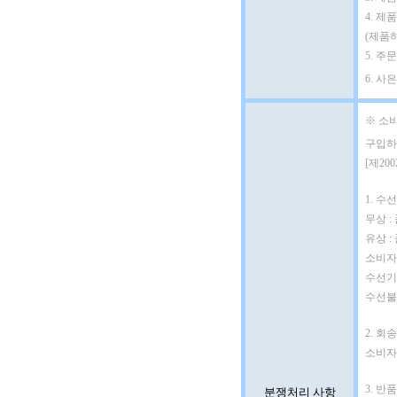
4. 제
(제품
5. 
6. 사
※ 소
구입하
[제20
1. 수선
무상 :
유상 
소비자
수선기간
수선불가
2. 회송
소비자
3. 반
분쟁처리 사항