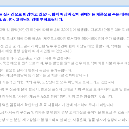
는 실시간으로 반영하고 있으나, 협력 매장과 같이 판매되는 제품으로
주문,배송
 있습니다.
고객님의 양해 부탁드립니다.
지역 및 금액(30만원 미만)에 따라
배송비 3,500원이 발생합니다.(CJ대한통운 택배로 배
도 및 도서지역에 따라
배송비 제주도:3,000원 도서지역:4000~8000원이 추가 발생합니다
 이전 입금 및 카드결제가 확인된 일부 주문건에 한하여 당일 배송 출발되며,
택배는 1~
회사 배송 물량 상황에 따라 지연될 수 있습니다.)
 제품에 따라 입고-출고 기간이 다를 수 있습니다.
우, 묶음 배송을 원칙으로 하며, 부분 발송을 원하실 경우 따로 택배비를 지불 해주셔야 
님이 필요한 날짜에 맞춰서 공급은 불가능합니다.
날짜, 예상수령날짜 등의 문의는 고객센터로 전화바랍니다.)
의 기본적인 외형, 택의 유무, 포장상태등 모두 확인하고 보내드리고 있습니다.
수령 후 상품에 문제 발생시, 받으신 포장지 그대로 저희 쪽으로 보내주셔야
교환 및 반
한 경우에도
"사용한 제품은 A/S로 진행" 되며, 임의 교환 환불되지 않습니다.
의 택은 꼼꼼하게 확인하신 후 꼭 사용하시기 전에 제거하여 주시기 바랍니다.
,상자,택등의 구성품 임의파손 및 변형의 경우 고객과실로 불이익을 받으실 수 있습니
택손상 또는 분실, 재포장불가 할 정도의 비닐 파손, 사용흔적, 정품 상자에 송장이나 테이프