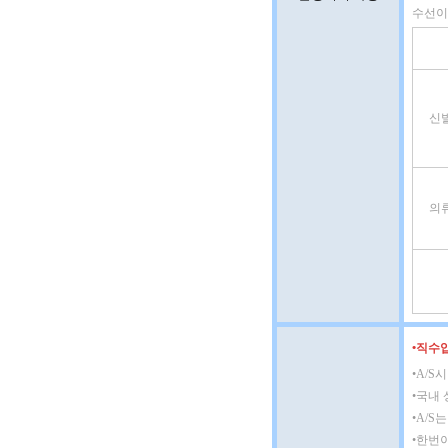
수선이
신
의
•
직수입
•
A/S
•
국내 
•
A/S
•
한번이