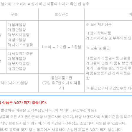
 불가하고 소비자 과실이 아닌 제품의 하자가 확인 된 경우
구분
보상규정
※
보상제외상품
1) 봉제불량
2) 원단불량
1) 장기착화제품
발
3) 부자재불량
2) 소비자과실 및 부주의로 
4) 방수불량
5) 사이즈부정확
1.수리 → 2.교환 → 3.환불
※
교환 및 환급
1) 세탁표기오류
1) 동일가격 동일제품 교환을
2) 봉제불량
류
2) 교환이 안될 시 품질 보
3) 부자재불량
3) 카드결제는 별도의 안내 후
4) 원단불량
4) 품질보증기간 경과 제품은
동일제품교환
함
치수(사이즈)불량
(구입 후 7일 이내 미착용
시)
※
환급요구시 구입영수증 제
 상품은 A/S가 되지 않습니다.
시 발생하는 비용은 고객부담입니다. (예: 택배비, 유상수선비 등)
상품의 모든 A/S 권한은 해당 브랜드사에 있으며,
해당 브랜드사의 처리기준을 원칙으로
는 해당 브랜드사로 의뢰되며, 의뢰 기간은 2~3주정도 소요되며, 지연될 수 있습니다.
라도 용도에 맞지 않는 필드에서 사용하여 손상된 제품은 A/S가 되지 않습니다.