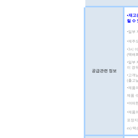
•재고
릴 수
•일부 
•제주
•3시
(택배
•일부
이 경
공급관련 정보
•고객
(출고
•제품
제품 
•어떠
•제품
포장지
ex) 