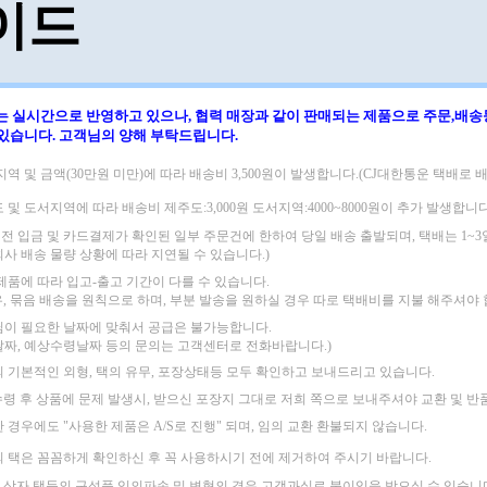
이드
는 실시간으로 반영하고 있으나, 협력 매장과 같이 판매되는 제품으로
주문,배송
 있습니다.
고객님의 양해 부탁드립니다.
지역 및 금액(30만원 미만)에 따라
배송비 3,500원이 발생합니다.(CJ대한통운 택배로 배
도 및 도서지역에 따라
배송비 제주도:3,000원 도서지역:4000~8000원이 추가 발생합니다
 이전 입금 및 카드결제가 확인된 일부 주문건에 한하여 당일 배송 출발되며,
택배는 1~
회사 배송 물량 상황에 따라 지연될 수 있습니다.)
 제품에 따라 입고-출고 기간이 다를 수 있습니다.
우, 묶음 배송을 원칙으로 하며, 부분 발송을 원하실 경우 따로 택배비를 지불 해주셔야 
님이 필요한 날짜에 맞춰서 공급은 불가능합니다.
날짜, 예상수령날짜 등의 문의는 고객센터로 전화바랍니다.)
의 기본적인 외형, 택의 유무, 포장상태등 모두 확인하고 보내드리고 있습니다.
수령 후 상품에 문제 발생시, 받으신 포장지 그대로 저희 쪽으로 보내주셔야
교환 및 반
한 경우에도
"사용한 제품은 A/S로 진행" 되며, 임의 교환 환불되지 않습니다.
의 택은 꼼꼼하게 확인하신 후 꼭 사용하시기 전에 제거하여 주시기 바랍니다.
,상자,택등의 구성품 임의파손 및 변형의 경우 고객과실로 불이익을 받으실 수 있습니