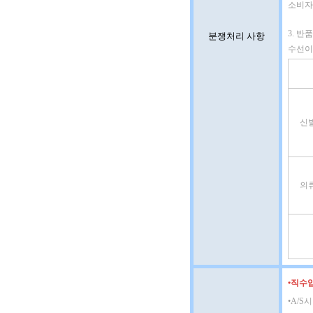
소비자
3. 반
분쟁처리 사항
수선이
신
의
•
직수입
•
A/S