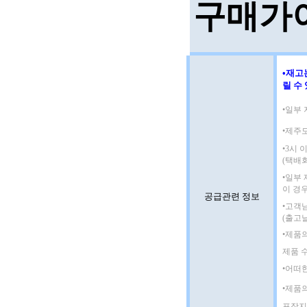
구매가
•재고
릴 수
•일부 
•제주
•3시
(택배
•일부
이 경
공급관련 정보
•고객
(출고
•제품
제품 
•어떠
•제품
포장지