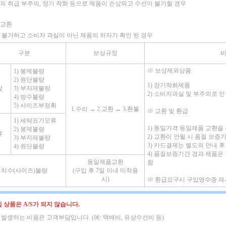
의 취급 부주의, 장기 착화 등으로 제품이 손상되고 수선이 불가할 경우
품교환
 불가하고 소비자 과실이 아닌 제품의 하자가 확인 된 경우
구분
보상규정
※
보상제외상품
1) 봉제불량
2) 원단불량
1) 장기착화제품
발
3) 부자재불량
2) 소비자과실 및 부주의로 
4) 방수불량
5) 사이즈부정확
1.수리 → 2.교환 → 3.환불
※
교환 및 환급
1) 세탁표기오류
1) 동일가격 동일제품 교환을
2) 봉제불량
류
2) 교환이 안될 시 품질 보
3) 부자재불량
3) 카드결제는 별도의 안내 후
4) 원단불량
4) 품질보증기간 경과 제품은
동일제품교환
함
치수(사이즈)불량
(구입 후 7일 이내 미착용
시)
※
환급요구시 구입영수증 제
 상품은 A/S가 되지 않습니다.
시 발생하는 비용은 고객부담입니다. (예: 택배비, 유상수선비 등)