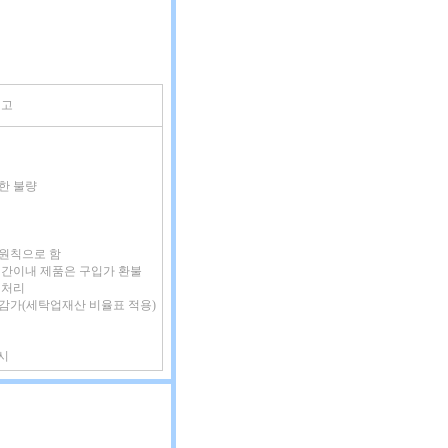
비고
인한 불량
 원칙으로 함
증기간이내 제품은 구입가 환불
 처리
 감가(세탁업재산 비율표 적용)
시