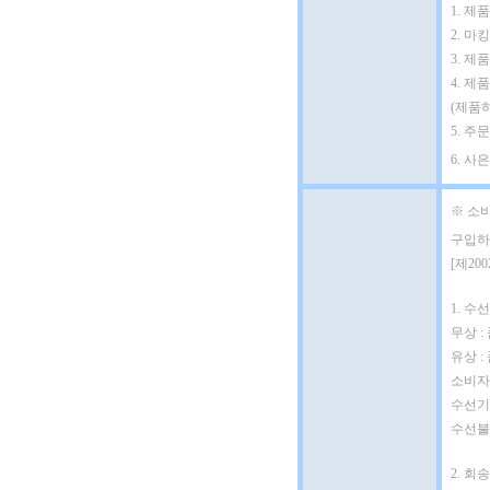
1. 
2. 마
3. 제
4. 제
(제품
5. 
6. 사
※ 소
구입하
[제20
1. 수선
무상 :
유상 
소비자
수선기간
수선불가
2. 회송