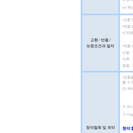
ex) 
•교환 
•제품 
•CJ대
교환 / 반품 /
보증조건과 절차
•제품
신발 
의류 :
용품 :
•
상품을
할 수 
단, 
※ 표시
그 사실
청약철회 및 계약
청약 