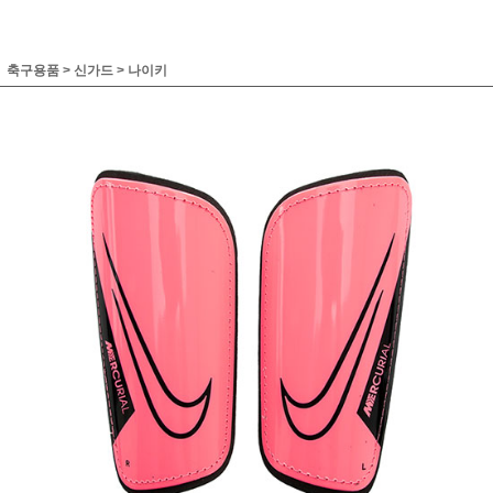
축구용품
>
신가드
>
나이키