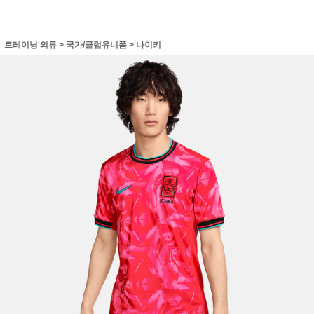
트레이닝 의류
>
국가/클럽유니폼
>
나이키