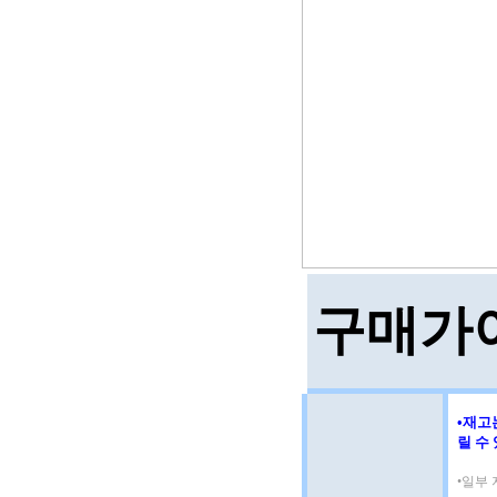
구매가
•재고
릴 수
•일부 