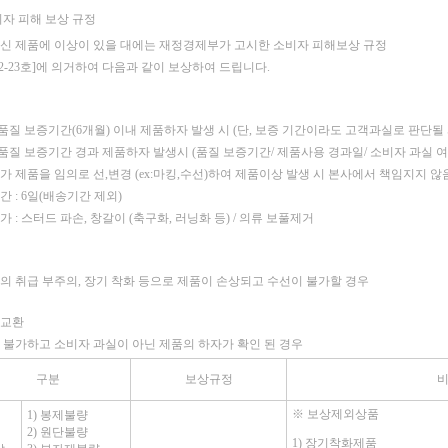
비자 피해 보상 규정
신 제품에 이상이 있을 대에는 재정경제부가 고시한 소비자 피해보상 규정
02-23호]에 의거하여 다음과 같이 보상하여 드립니다.
 품질 보증기간(6개월) 이내 제품하자 발생 시
(단, 보증 기간이라도 고객과실로 판단될
: 품질 보증기간 경과 제품하자 발생시 (품질 보증기간/ 제품사용 경과일/ 소비자 과실 
가 제품을 임의로 선,변경 (ex:마킹,수선)하여 제품이상 발생 시 본사에서 책임지지 않
 : 6일(배송기간 제외)
 : 스터드 파손, 창갈이 (축구화, 러닝화 등) / 의류 보풀제거
의 취급 부주의, 장기 착화 등으로 제품이 손상되고 수선이 불가할 경우
품교환
 불가하고 소비자 과실이 아닌 제품의 하자가 확인 된 경우
구분
보상규정
※
보상제외상품
1) 봉제불량
2) 원단불량
1) 장기착화제품