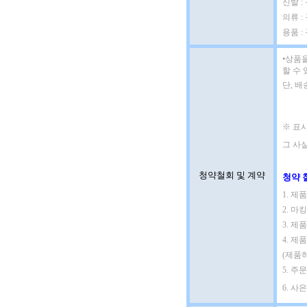
신발 
의류 :
용품 :
•
상품을
할 수 
단, 
※ 표시
그 사실
청약철회 및 계약
청약 
1. 
2. 마
3. 제
4. 제
(제품
5. 
6. 사