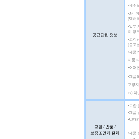
•제주
•3시
(택배
•일부
이 경
공급관련 정보
•고객
(출고
•제품
제품 
•어떠
•제품
포장지
ex) 
•교환 
•제품 
•CJ대
교환 / 반품 /
보증조건과 절차
•제품