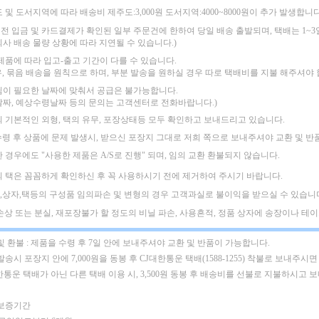
도 및 도서지역에 따라
배송비 제주도:3,000원 도서지역:4000~8000원이 추가 발생합니다
 이전 입금 및 카드결제가 확인된 일부 주문건에 한하여 당일 배송 출발되며,
택배는 1~
회사 배송 물량 상황에 따라 지연될 수 있습니다.)
 제품에 따라 입고-출고 기간이 다를 수 있습니다.
우, 묶음 배송을 원칙으로 하며, 부분 발송을 원하실 경우 따로 택배비를 지불 해주셔야 
님이 필요한 날짜에 맞춰서 공급은 불가능합니다.
날짜, 예상수령날짜 등의 문의는 고객센터로 전화바랍니다.)
의 기본적인 외형, 택의 유무, 포장상태등 모두 확인하고 보내드리고 있습니다.
수령 후 상품에 문제 발생시, 받으신 포장지 그대로 저희 쪽으로 보내주셔야
교환 및 반
한 경우에도
"사용한 제품은 A/S로 진행" 되며, 임의 교환 환불되지 않습니다.
의 택은 꼼꼼하게 확인하신 후 꼭 사용하시기 전에 제거하여 주시기 바랍니다.
,상자,택등의 구성품 임의파손 및 변형의 경우 고객과실로 불이익을 받으실 수 있습니
택손상 또는 분실, 재포장불가 할 정도의 비닐 파손, 사용흔적, 정품 상자에 송장이나 테이프
및 환불 : 제품을 수령 후 7일 안에 보내주셔야 교환 및 반품이 가능합니다.
발송시 포장지 안에 7,000원을 동봉 후 CJ대한통운 택배(1588-1255) 착불로 보내주시면
한통운 택배가 아닌 다른 택배 이용 시, 3,500원 동봉 후 배송비를 선불로 지불하시고 
 보증기간