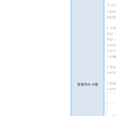
※ 소
구입하
[제20
1. 수선
무상 :
유상 
소비자
수선기간
수선불가
2. 회송
소비자
3. 반
분쟁처리 사항
수선이