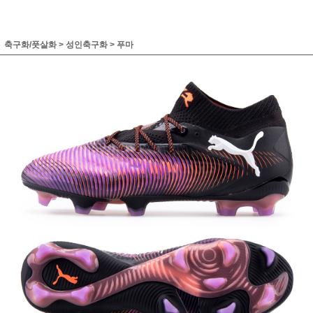
축구화/풋살화
>
성인축구화
>
푸마