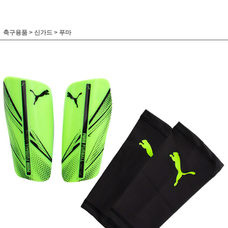
축구용품
>
신가드
>
푸마