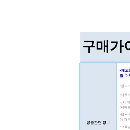
구매가
•재고
릴 수
•일부 
•제주
•3시
(택배
•일부
이 경
공급관련 정보
•고객