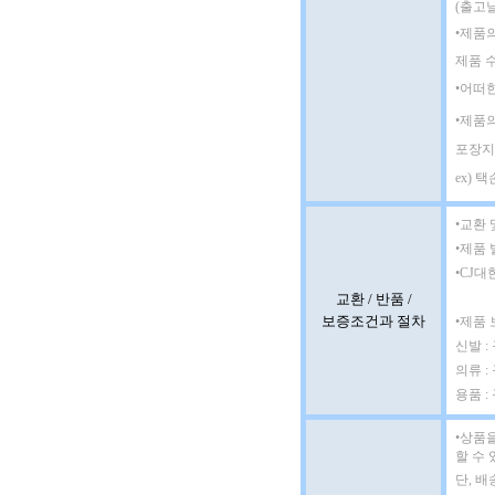
(출고
•제품
제품 
•어떠
•제품
포장지
ex) 
•교환 
•제품 
•CJ대
교환 / 반품 /
보증조건과 절차
•제품
신발 
의류 :
용품 :
•
상품을
할 수 
단, 