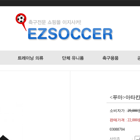
<푸마>아타칸토
소비자가 :
29,000
판매가격 :
22,000
03088704
사이즈
: