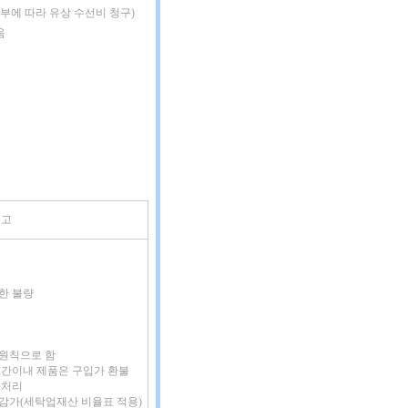
여부에 따라 유상 수선비 청구)
음
비고
인한 불량
 원칙으로 함
증기간이내 제품은 구입가 환불
 처리
 감가(세탁업재산 비율표 적용)