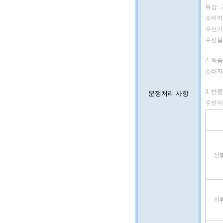
유상 
소비자
수선기간
수선불가
2. 회송
소비자
3. 반
분쟁처리 사항
수선이
신
의