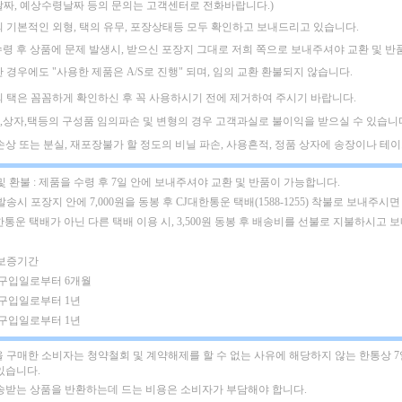
날짜, 예상수령날짜 등의 문의는 고객센터로 전화바랍니다.)
의 기본적인 외형, 택의 유무, 포장상태등 모두 확인하고 보내드리고 있습니다.
수령 후 상품에 문제 발생시, 받으신 포장지 그대로 저희 쪽으로 보내주셔야
교환 및 반
한 경우에도
"사용한 제품은 A/S로 진행" 되며, 임의 교환 환불되지 않습니다.
의 택은 꼼꼼하게 확인하신 후 꼭 사용하시기 전에 제거하여 주시기 바랍니다.
,상자,택등의 구성품 임의파손 및 변형의 경우 고객과실로 불이익을 받으실 수 있습니
택손상 또는 분실, 재포장불가 할 정도의 비닐 파손, 사용흔적, 정품 상자에 송장이나 테이프
및 환불 : 제품을 수령 후 7일 안에 보내주셔야 교환 및 반품이 가능합니다.
발송시 포장지 안에 7,000원을 동봉 후 CJ대한통운 택배(1588-1255) 착불로 보내주시면
한통운 택배가 아닌 다른 택배 이용 시, 3,500원 동봉 후 배송비를 선불로 지불하시고 
 보증기간
: 구입일로부터 6개월
 구입일로부터 1년
 구입일로부터 1년
 구매한 소비자는 청약철회 및 계약해제를 할 수 없는 사유에 해당하지 않는 한통상 
있습니다.
배송받는 상품을 반환하는데 드는 비용은 소비자가 부담해야 합니다.