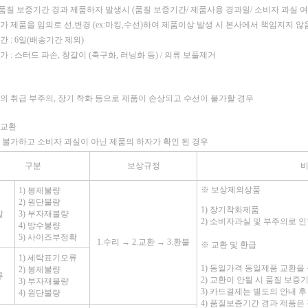
: 품질 보증기간 경과 제품하자 발생시 (품질 보증기간/ 제품사용 경과일/ 소비자 과실 
가 제품을 임의로 선,변경 (ex:마킹,수선)하여 제품이상 발생 시 본사에서 책임지지 않
 : 6일(배송기간 제외)
 : 스터드 파손, 창갈이 (축구화, 러닝화 등) / 의류 보풀제거
의 취급 부주의, 장기 착화 등으로 제품이 손상되고 수선이 불가할 경우
품교환
 불가하고 소비자 과실이 아닌 제품의 하자가 확인 된 경우
구분
보상규정
※
보상제외상품
1) 봉제불량
2) 원단불량
1) 장기착화제품
발
3) 부자재불량
2) 소비자과실 및 부주의로 
4) 방수불량
5) 사이즈부정확
1.수리 → 2.교환 → 3.환불
※
교환 및 환급
1) 세탁표기오류
1) 동일가격 동일제품 교환을
2) 봉제불량
류
2) 교환이 안될 시 품질 보
3) 부자재불량
3) 카드결제는 별도의 안내 후
4) 원단불량
4) 품질보증기간 경과 제품은