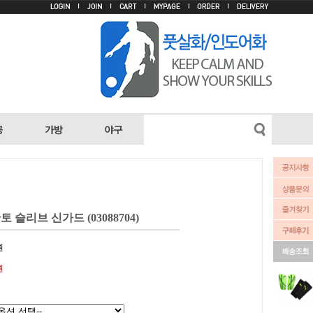
 슬리브 신가드 (03088704)
원
원