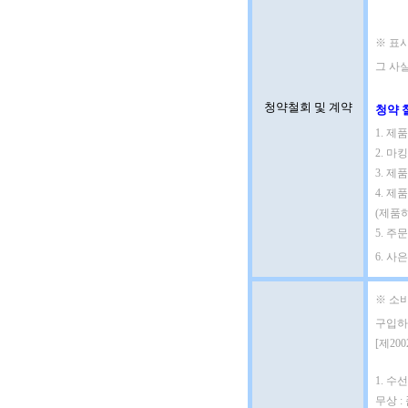
※ 표시
그 사실
청약철회 및 계약
청약 
1. 
2. 마
3. 제
4. 제
(제품
5. 
6. 사
※ 소
구입하
[제20
1. 수선
무상 :