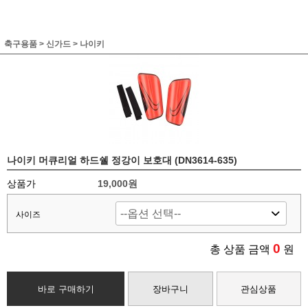
축구용품
>
신가드
>
나이키
나이키 머큐리얼 하드쉘 정강이 보호대 (DN3614-635)
상품가
19,000원
사이즈
0
총 상품 금액
원
바로 구매하기
장바구니
관심상품