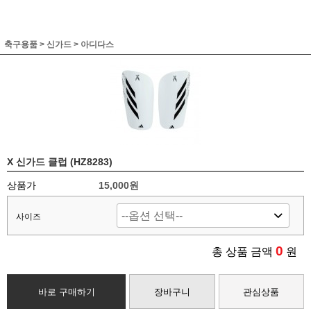
축구용품
>
신가드
>
아디다스
X 신가드 클럽 (HZ8283)
상품가
15,000원
사이즈
0
총 상품 금액
원
바로 구매하기
장바구니
관심상품