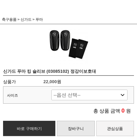
축구용품
>
신가드
>
푸마
신가드 푸마 킹 슬리브 (03085102) 정강이보호대
상품가
22,000원
사이즈
0
총 상품 금액
원
바로 구매하기
장바구니
관심상품